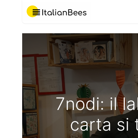
Chi Siamo
7nodi: il l
carta si