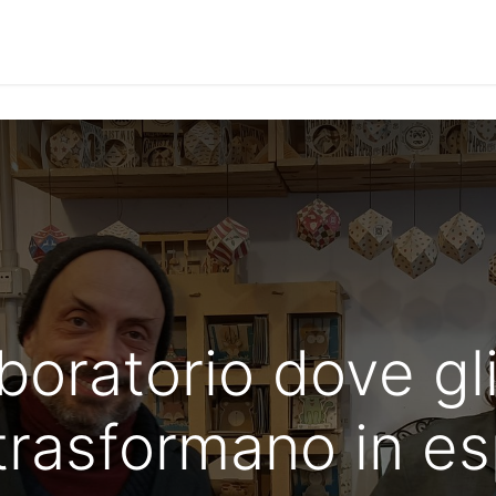
Notizie
Le Interviste
Approfondimenti
Community
aboratorio dove gl
 trasformano in e