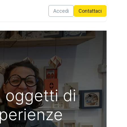
Contattaci
Accedi
Conta​ttaci
i oggetti di
sperienze