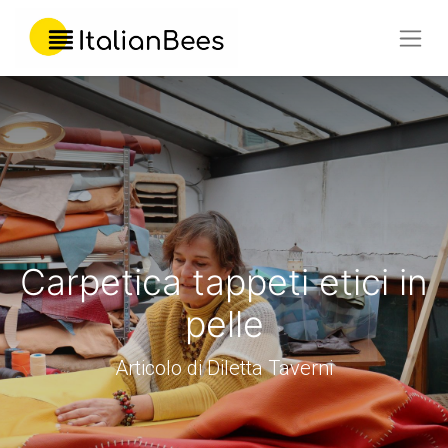
Carpetica tappeti etici in
pelle
Articolo di Diletta Taverni