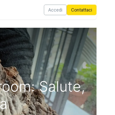
Contattaci
Accedi
Conta​ttaci
room: Salute,
ra