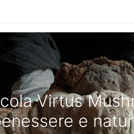
Notizie
Le Interviste
Approfondimenti
Community
cola Virtus Mush
enessere e natu