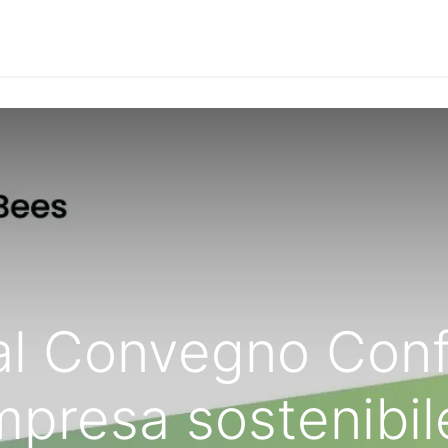
Notizie
Le Interviste
Approfondimenti
Community
 al Convegno Conf
mpresa sostenibil