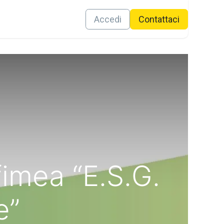
Contattaci
Accedi
Conta​ttaci
imea “E.S.G.
e”