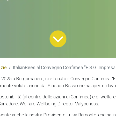
izie
ItalianBees al Convegno Confimea “E.S.G. Impresa 
 2025 a Borgomanero, si è tenuto il Convegno Confimea “E
temente voluto anche dal Sindaco Bossi che ha aperto i lavo
sostenibilità (al centro delle azioni di Confimea) e di welfar
Carradore, Welfare Wellbeing Director Valyouness.
esente anche la nostra Presidente Luisa Bamonte, che ha i