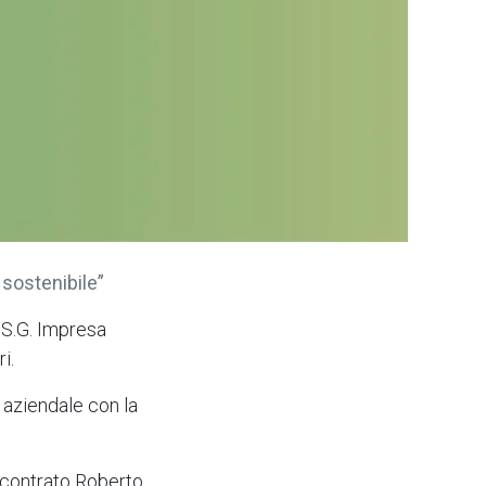
sostenibile”
.S.G. Impresa
ri.
e aziendale con la
ncontrato Roberto