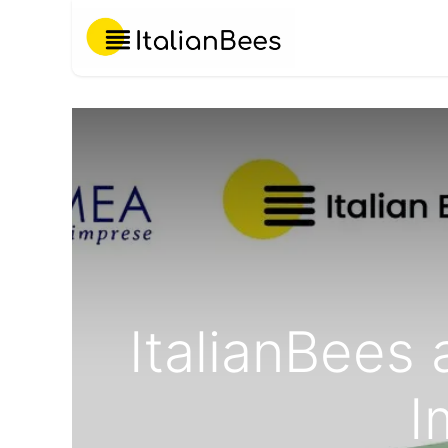
Chi Siamo
ItalianBees
I