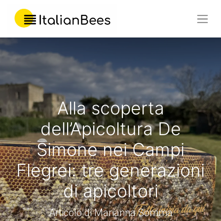
Alla scoperta
dell’Apicoltura De
Simone nei Campi
Flegrei: tre generazioni
di apicoltori
Articolo di Marianna Somma