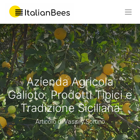
Azienda Agricola
Galioto: Prodotti Tipici e
Tradizione Siciliana
Articolo di Vassily Sortino