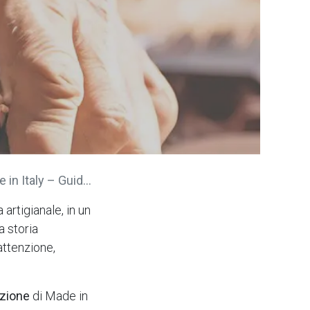
consumatori consapevoli
 artigianale, in un
a storia
attenzione,
azione
di Made in