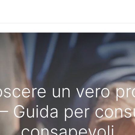
Notizie
Le Interviste
Approfondimenti
Community
scere un vero p
y – Guida per con
consapevoli