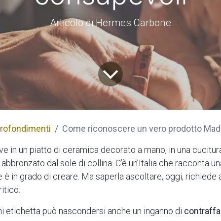
Articolo di Hermes Carbone
rofondimenti
Come riconoscere un vero prodotto Made in Italy – Guida per 
vive in un piatto di ceramica decorato a mano, in una cucitura
 abbronzato dal sole di collina. C’è un’Italia che racconta un
 è in grado di creare. Ma saperla ascoltare, oggi, richiede 
ritico.
i etichetta può nascondersi anche un inganno di
contraff