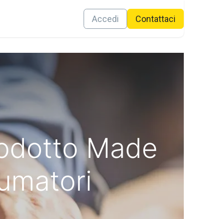
Contattaci
Accedi
Conta​ttaci
rodotto Made
sumatori