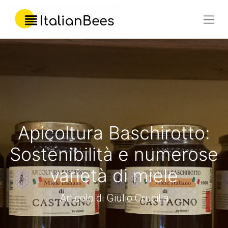
Apicoltura Baschirotto:
Sostenibilità e numerose
varietà di miele
Articolo di Giulio Crucilla