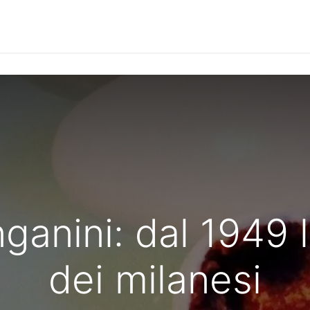
Notizie
Le Interviste
Approfondimenti
Community
ganini: dal 1949 l
dei milanesi