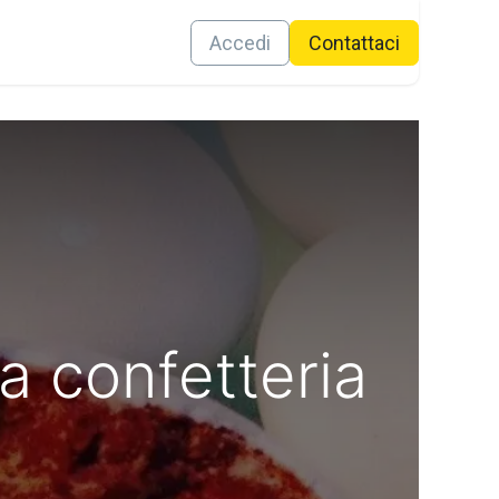
Contattaci
Accedi
Conta​ttaci
a confetteria