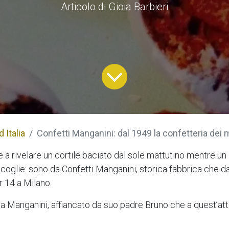
Articolo di Gioia Barbieri
 Italia
Confetti Manganini: dal 1949 la confetteria dei 
e a rivelare un cortile baciato dal sole mattutino mentre u
coglie: sono da Confetti Manganini, storica fabbrica che d
er 14 a Milano.
ca Manganini, affiancato da suo padre Bruno che a quest’att