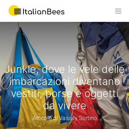
Junkle, dove le vele delle
imbarcazioni diventano
vestiti, borse e oggetti
da vivere
Articolo di Vassily Sortino