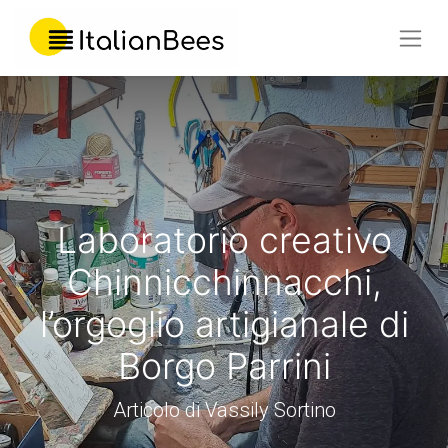
Laboratorio creativo
Chinnicchinnacchi,
l’orgoglio artigianale di
Borgo Parrini
Articolo di Vassily Sortino