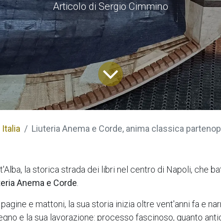
Articolo di Sergio Cimmino
Italia
Liuteria Anema e Corde, anima classica partenopea dal 
'Alba, la storica strada dei libri nel centro di Napoli, che ba
teria Anema e Corde
.
 pagine e mattoni, la sua storia inizia oltre vent'anni fa e na
l legno e la sua lavorazione: processo fascinoso, quanto anti