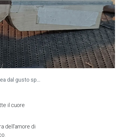
gusto sperimentale
tte il cuore
rra dell'amore di
co.