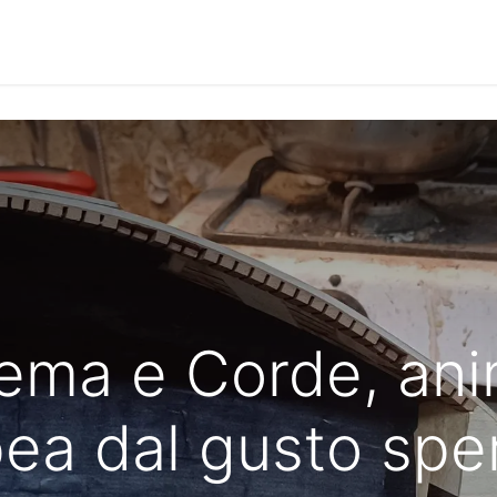
Notizie
Le Interviste
Approfondimenti
Community
nema e Corde, ani
ea dal gusto spe