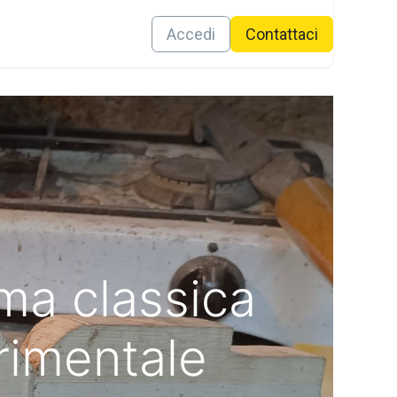
Contattaci
Accedi
Conta​ttaci
ma classica
rimentale