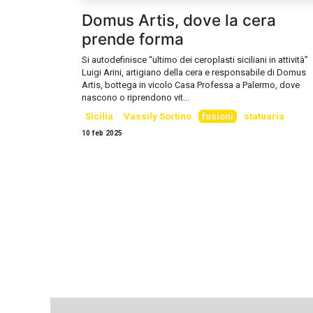
Domus Artis, dove la cera
prende forma
Si autodefinisce “ultimo dei ceroplasti siciliani in attività”
Luigi Arini, artigiano della cera e responsabile di Domus
Artis, bottega in vicolo Casa Professa a Palermo, dove
nascono o riprendono vit...
Sicilia
Vassily Sortino
fusioni
statuaria
10 feb 2025