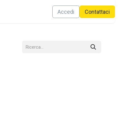
Contattaci
Accedi
Conta​ttaci