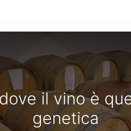
Notizie
Le Interviste
Approfondimenti
Community
 dove il vino è qu
genetica