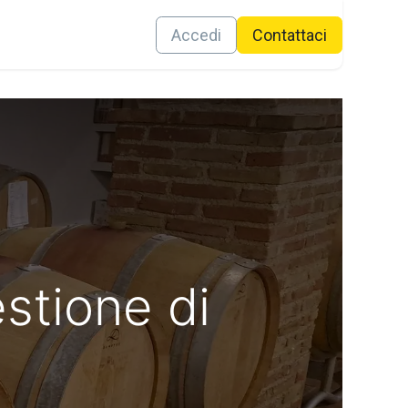
Contattaci
Accedi
Conta​ttaci
estione di