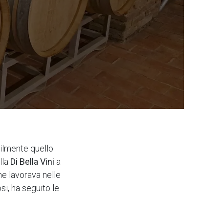
abilmente quello
lla
Di Bella Vini
a
he lavorava nelle
osi, ha seguito le