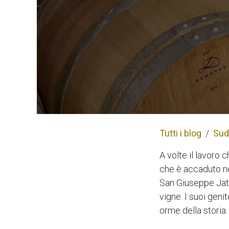
Tutti i blog
Sud 
A volte il lavoro 
che è accaduto ne
San Giuseppe Jato.
vigne. I suoi genit
orme della storia.