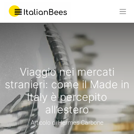
Viaggio nei mercati
stranieri: come il Made in
Italy è percepito
all’estero
Articolo di Hermes Carbone